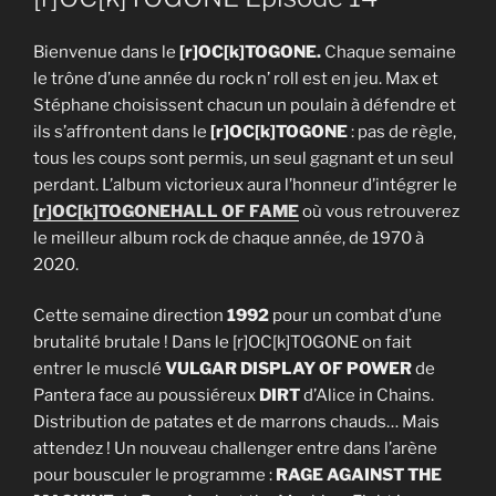
Bienvenue dans le
[r]OC[k]TOGONE.
Chaque semaine
le trône d’une année du rock n’ roll est en jeu. Max et
Stéphane choisissent chacun un poulain à défendre et
ils s’affrontent dans le
[r]OC[k]TOGONE
: pas de règle,
tous les coups sont permis, un seul gagnant et un seul
perdant. L’album victorieux aura l’honneur d’intégrer le
[r]OC[k]TOGONE
HALL OF FAME
où vous retrouverez
le meilleur album rock de chaque année, de 1970 à
2020.
Cette semaine direction
1992
pour un combat d’une
brutalité brutale ! Dans le [r]OC[k]TOGONE on fait
entrer le musclé
VULGAR DISPLAY OF POWER
de
Pantera face au poussiéreux
DIRT
d’Alice in Chains.
Distribution de patates et de marrons chauds… Mais
attendez ! Un nouveau challenger entre dans l’arène
pour bousculer le programme :
RAGE AGAINST THE