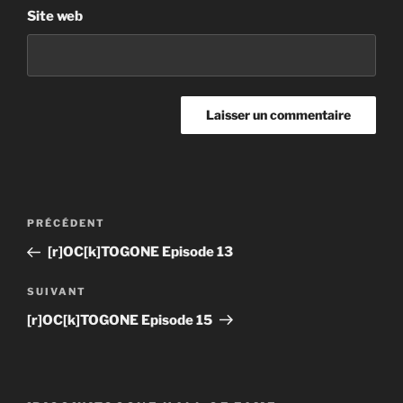
Site web
Post
Article
PRÉCÉDENT
navigation
précédent
[r]OC[k]TOGONE Episode 13
Article
SUIVANT
suivant
[r]OC[k]TOGONE Episode 15