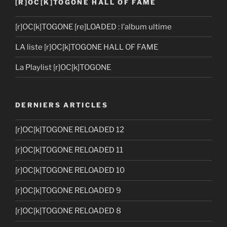
[R]OC[K]TOGONE HALL OF FAME
[r]OC[k]TOGONE [re]LOADED : l’album ultime
LA liste [r]OC[k]TOGONE HALL OF FAME
La Playlist [r]OC[k]TOGONE
DERNIERS ARTICLES
[r]OC[k]TOGONE RELOADED 12
[r]OC[k]TOGONE RELOADED 11
[r]OC[k]TOGONE RELOADED 10
[r]OC[k]TOGONE RELOADED 9
[r]OC[k]TOGONE RELOADED 8