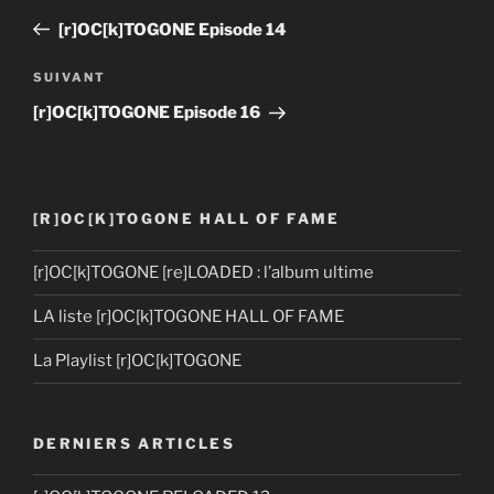
navigation
précédent
[r]OC[k]TOGONE Episode 14
Article
SUIVANT
suivant
[r]OC[k]TOGONE Episode 16
[R]OC[K]TOGONE HALL OF FAME
[r]OC[k]TOGONE [re]LOADED : l’album ultime
LA liste [r]OC[k]TOGONE HALL OF FAME
La Playlist [r]OC[k]TOGONE
DERNIERS ARTICLES