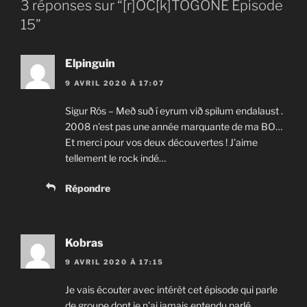
3 réponses sur “[r]OC[k]TOGONE Episode
15”
Elpinguin
9 AVRIL 2020 À 17:07
Sigur Rós – Með suð í eyrum við spilum endalaust .
2008 n’est pas une année marquante de ma BO…
Et merci pour vos deux découvertes ! J’aime
tellement le rock indé…
Répondre
Kobras
9 AVRIL 2020 À 17:15
Je vais écouter avec intérêt cet épisode qui parle
de groupe dont je n’ai jamais entendu parlé.