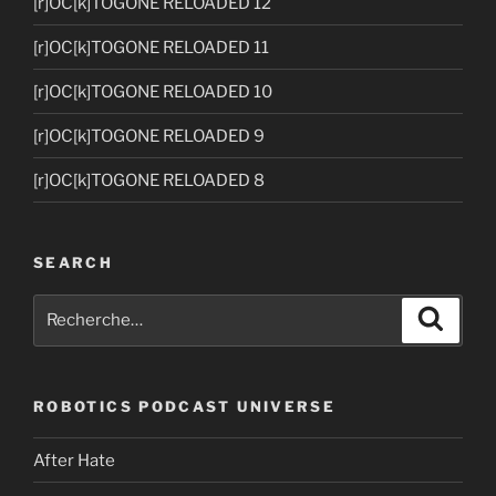
[r]OC[k]TOGONE RELOADED 12
[r]OC[k]TOGONE RELOADED 11
[r]OC[k]TOGONE RELOADED 10
[r]OC[k]TOGONE RELOADED 9
[r]OC[k]TOGONE RELOADED 8
SEARCH
Recherche
Recher
pour
:
ROBOTICS PODCAST UNIVERSE
After Hate