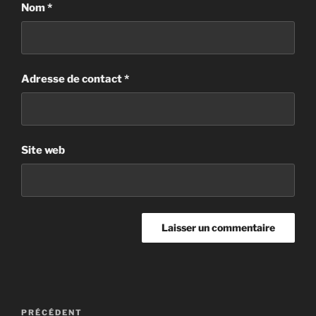
Nom
*
Adresse de contact
*
Site web
Post
Article
PRÉCÉDENT