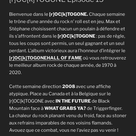
Bienvenue dans le
[r]OC[k]TOGONE.
Chaque semaine
le trône d’une année du rock n’ roll est en jeu. Max et
Stéphane choisissent chacun un poulain à défendre et
ils s’affrontent dans le
[r]OC[k]TOGONE
: pas de règle,
tous les coups sont permis, un seul gagnant et un seul
perdant. L’album victorieux aura l’honneur d’intégrer le
[r]OC[k]TOGONE
HALL OF FAME
où vous retrouverez
le meilleur album rock de chaque année, de 1970 à
2020.
Cette semaine direction
2008
avec une affiche
atypique. Place au Canada et à la Belgique sur le
[r]OC[k]TOGONE avec
IN THE FUTURE
de Black
Mountain face à
WHAT GRABS YA?
de Triggerfinger.
La chaleur du rock planant venu du froid, face au stoner
aux refrains imparables de nos voisins flamands.
Avouez que ce combat, vous ne l’aviez pas vu venir !