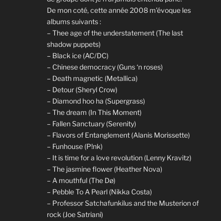
De mon coté, cette année 2008 m’évoque les
albums suivants :
– Thee age of the understatement (The last
shadow puppets)
– Black ice (AC/DC)
– Chinese democracy (Guns ‘n roses)
– Death magnetic (Metallica)
– Detour (Sheryl Crow)
– Diamond hoo ha (Supergrass)
– The dream (In This Moment)
– Fallen Sanctuary (Serenity)
– Flavors of Entanglement (Alanis Morissette)
– Funhouse (P!nk)
– It is time for a love revolution (Lenny Kravitz)
– The jasmine flower (Heather Nova)
– A mouthful (The Dø)
– Pebble To A Pearl (Nikka Costa)
– Professor Satchafunkilus and the Musterion of
rock (Joe Satriani)