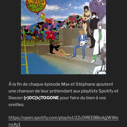
À la fin de chaque épisode Max et Stéphane ajoutent
une chanson de leur prétendant aux playlists Spotify et
Deezer
[r]OC[k]TOGONE
pour faire du bien à vos
oreilles.
https://open.spotify.com/playlist/22cDREEBBoikjjWWe
nxAy1