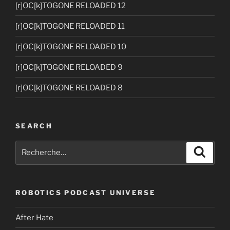
[r]OC[k]TOGONE RELOADED 12
[r]OC[k]TOGONE RELOADED 11
[r]OC[k]TOGONE RELOADED 10
[r]OC[k]TOGONE RELOADED 9
[r]OC[k]TOGONE RELOADED 8
SEARCH
Recherche
Recher
pour
:
ROBOTICS PODCAST UNIVERSE
After Hate