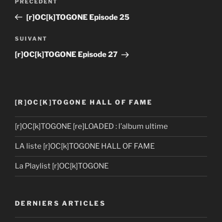
Article
PRÉCÉDENT
navigation
précédent
[r]OC[k]TOGONE Episode 25
Article
SUIVANT
suivant
[r]OC[k]TOGONE Episode 27
[R]OC[K]TOGONE HALL OF FAME
[r]OC[k]TOGONE [re]LOADED : l’album ultime
LA liste [r]OC[k]TOGONE HALL OF FAME
La Playlist [r]OC[k]TOGONE
DERNIERS ARTICLES