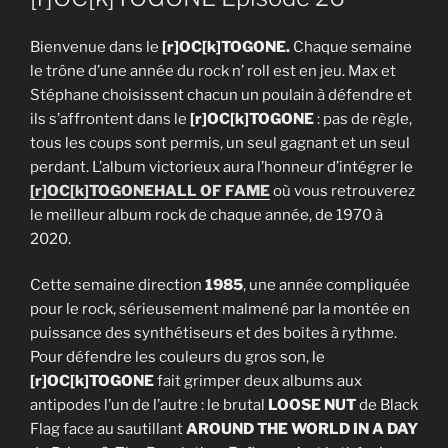
Bienvenue dans le
[r]OC[k]TOGONE.
Chaque semaine
le trône d’une année du rock n’ roll est en jeu. Max et
Stéphane choisissent chacun un poulain à défendre et
ils s’affrontent dans le
[r]OC[k]TOGONE
: pas de règle,
tous les coups sont permis, un seul gagnant et un seul
perdant. L’album victorieux aura l’honneur d’intégrer le
[r]OC[k]TOGONE
HALL OF FAME
où vous retrouverez
le meilleur album rock de chaque année, de 1970 à
2020.
Cette semaine direction
1985
, une année compliquée
pour le rock, sérieusement malmené par la montée en
puissance des synthétiseurs et des boites à rythme.
Pour défendre les couleurs du gros son, le
[r]OC[k]TOGONE
fait grimper deux albums aux
antipodes l’un de l’autre : le brutal
LOOSE NUT
de Black
Flag face au sautillant
AROUND THE WORLD IN A DAY