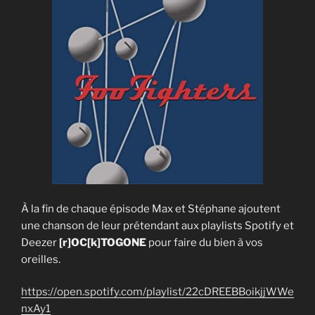
À la fin de chaque épisode Max et Stéphane ajoutent
une chanson de leur prétendant aux playlists Spotify et
Deezer
[r]OC[k]TOGONE
pour faire du bien à vos
oreilles.
https://open.spotify.com/playlist/22cDREEBBoikjjWWe
nxAy1