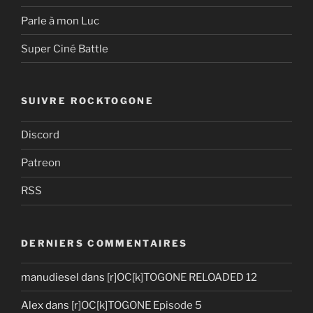
Parle à mon Luc
Super Ciné Battle
SUIVRE ROCKTOGONE
Discord
Patreon
RSS
DERNIERS COMMENTAIRES
manudiesel
dans
[r]OC[k]TOGONE RELOADED 12
Alex
dans
[r]OC[k]TOGONE Episode 5