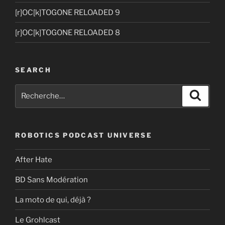
[r]OC[k]TOGONE RELOADED 9
[r]OC[k]TOGONE RELOADED 8
SEARCH
Recherche
Recher
pour
:
ROBOTICS PODCAST UNIVERSE
After Hate
BD Sans Modération
La moto de qui, déjà ?
Le Grohlcast