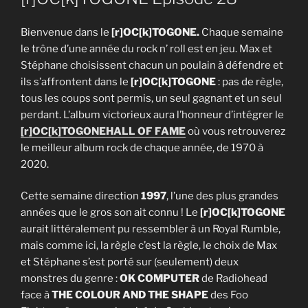
Bienvenue dans le
[r]OC[k]TOGONE.
Chaque semaine
le trône d’une année du rock n’ roll est en jeu. Max et
Stéphane choisissent chacun un poulain à défendre et
ils s’affrontent dans le
[r]OC[k]TOGONE
: pas de règle,
tous les coups sont permis, un seul gagnant et un seul
perdant. L’album victorieux aura l’honneur d’intégrer le
[r]OC[k]TOGONE
HALL OF FAME
où vous retrouverez
le meilleur album rock de chaque année, de 1970 à
2020.
Cette semaine direction
1997
, l’une des plus grandes
années que le gros son ait connu ! Le
[r]OC[k]TOGONE
aurait littéralement pu ressembler à un Royal Rumble,
mais comme ici, la règle c’est la règle, le choix de Max
et Stéphane s’est porté sur (seulement) deux
monstres du genre :
OK COMPUTER
de Radiohead
face à
THE COLOUR AND THE SHAPE
des Foo