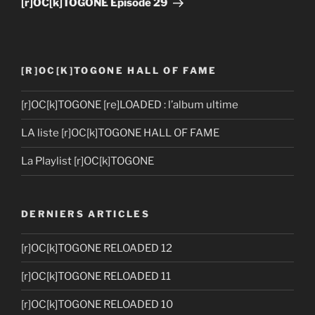
[r]OC[k]TOGONE Episode 29
[R]OC[K]TOGONE HALL OF FAME
[r]OC[k]TOGONE [re]LOADED : l’album ultime
LA liste [r]OC[k]TOGONE HALL OF FAME
La Playlist [r]OC[k]TOGONE
DERNIERS ARTICLES
[r]OC[k]TOGONE RELOADED 12
[r]OC[k]TOGONE RELOADED 11
[r]OC[k]TOGONE RELOADED 10