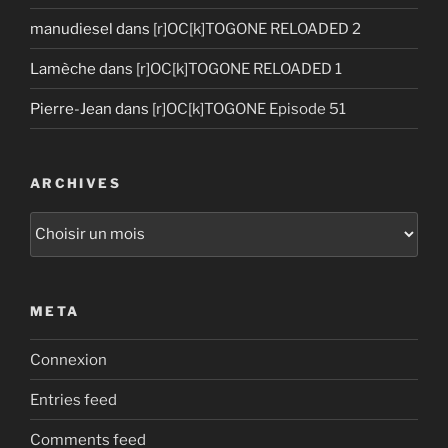
manudiesel
dans
[r]OC[k]TOGONE RELOADED 2
Lamèche
dans
[r]OC[k]TOGONE RELOADED 1
Pierre-Jean
dans
[r]OC[k]TOGONE Episode 51
ARCHIVES
Archives
META
Connexion
Entries feed
Comments feed