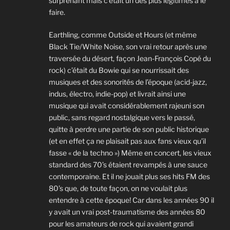
surprenant mais c’était un des plus légitimes à le
faire.
Earthling, comme Outside et Hours (et même
Black Tie/White Noise, son vrai retour après une
traversée du désert, façon Jean-François Copé du
rock) c’était du Bowie qui se nourrissait des
musiques et des sonorités de l’époque (acid-jazz,
indus, électro, indie-pop) et livrait ainsi une
musique qui avait considérablement rajeuni son
public, sans regard nostalgique vers le passé,
quitte à perdre une partie de son public historique
(et en effet ça ne plaisait pas aux fans vieux qu’il
fasse « de la techno ») Même en concert, les vieux
standard des 70’s étaient revampés à une sauce
contemporaine. Et il ne jouait plus ses hits FM des
80’s que, de toute façon, on ne voulait plus
entendre à cette époque! Car dans les années 90 il
y avait un vrai post-traumatisme des années 80
pour les amateurs de rock qui avaient grandi