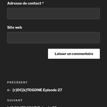
Adresse de contact
*
Site web
Post
Article
PRÉCÉDENT
navigation
précédent
[r]OC[k]TOGONE Episode 27
Article
SUIVANT
suivant